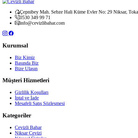
Çepnibey Mah. Sebze Hali Küme Evler No: 29 Niksar, Toka
0530 349 99 71
info@cevizlibahar.com
Kurumsal
Biz Kimiz
Basında Biz
Bize Ulaşın
Müşteri Hizmetleri
Gizlilik Koşulları
İptal ve İade
Mesafeli Satış Sözleşmesi
Kategoriler
Cevizli Bahar
Niksar Cevizi