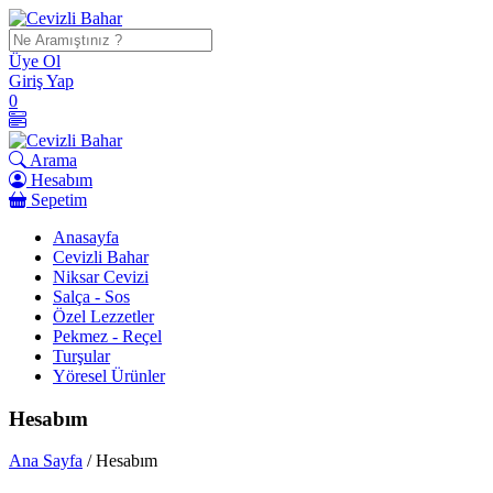
İçeriği
Geç
Üye Ol
Giriş Yap
0
Arama
Hesabım
Sepetim
Anasayfa
Cevizli Bahar
Niksar Cevizi
Salça - Sos
Özel Lezzetler
Pekmez - Reçel
Turşular
Yöresel Ürünler
Hesabım
Ana Sayfa
/ Hesabım