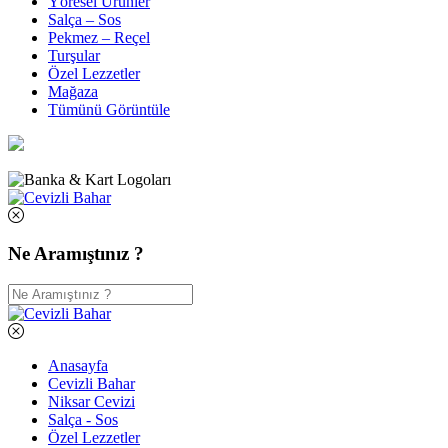
Yöresel Ürünler
Salça – Sos
Pekmez – Reçel
Turşular
Özel Lezzetler
Mağaza
Tümünü Görüntüle
Ne Aramıştınız ?
Anasayfa
Cevizli Bahar
Niksar Cevizi
Salça - Sos
Özel Lezzetler