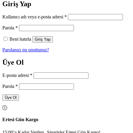
Giriş Yap
Gerekli
Kullanıcı adı veya e-posta adresi
*
Gerekli
Parola
*
Beni hatırla
Giriş Yap
Parolanızı mı unuttunuz?
Üye Ol
Gerekli
E-posta adresi
*
Gerekli
Parola
*
Üye Ol
Ertesi Gün Kargo
15:00’a Kadar Verilen Siparişler Ertesi Gün Kargo!