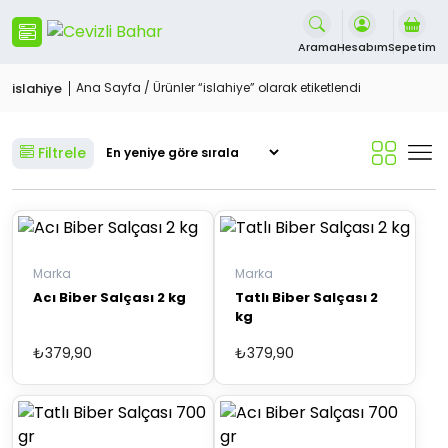
İçeriği
Geç
Arama
Hesabım
Sepetim
islahiye
Ana Sayfa
/ Ürünler “islahiye” olarak etiketlendi
Filtrele
Marka
Marka
Acı Biber Salçası 2 kg
Tatlı Biber Salçası 2
kg
₺
379,90
₺
379,90