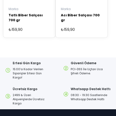
Marka
Marka
Tatlı Biber Salçası
Acı Biber Salçası 700
700 gr
gr
₺
159,90
₺
159,90
Ertesi Gün Kargo
Güvenli Ödeme
15:00’a Kadar Verilen
PCI-DSS İle Uçtan Uca
Siparişler Ertesi Gün
Şifreli Ödeme.
Kargo!
Ücretsiz Kargo
Whatsapp Destek Hattı
2499 ₺ Üzeri
08:30 - 19:30 Saatlerinde
Alışverişlerde Ücretsiz
Whatsapp Destek Hattı
Kargo