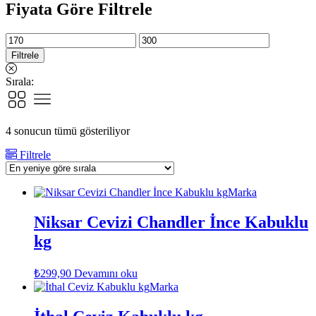
Fiyata Göre Filtrele
En
En
düşük
yüksek
Filtrele
fiyat
fiyat
Sırala:
En
4 sonucun tümü gösteriliyor
yeniye
Filtrele
göre
sıralandı
Marka
Niksar Cevizi Chandler İnce Kabuklu
kg
₺
299,90
Devamını oku
Marka