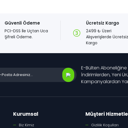
Güvenli Ödeme
Ücretsiz Kargo
PCI-DSS İle Uçtan Uca
2499 ₺ Üzeri
Şifreli Ödeme.
Alışverişlerde Ücretsi
Kargo
E-Bülten Aboneliğine
İndirimlerden, Yeni Ü
Kampanyalardan Yara
Kurumsal
Müşteri Hizmetle
Biz Kimiz
Gizlilik Koşulları