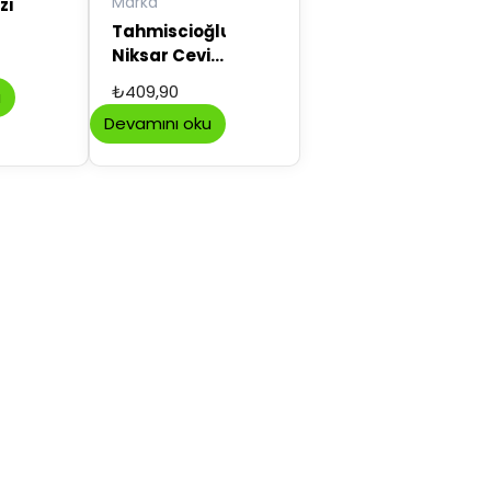
Marka
zi
Tahmiscioğlu
Niksar Cevizi
yerli kelebek
₺
409,90
u
500 gr
Devamını oku