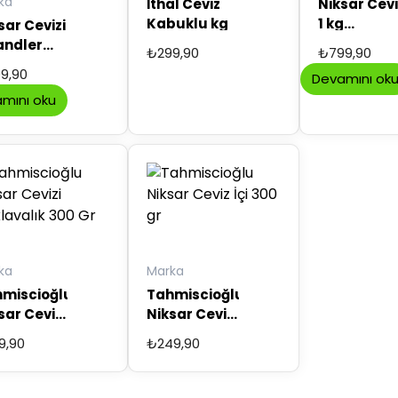
ka
İthal Ceviz
Niksar Cevi
Kabuklu kg
1 kg
sar Cevizi
chandler
andler
₺
299,90
₺
799,90
kelebek
e
9,90
Devamını ok
uklu kg
mını oku
ka
Marka
miscioğlu
Tahmiscioğlu
sar Cevizi
Niksar Ceviz
lavalık
İçi 300 gr
9,90
₺
249,90
 Gr