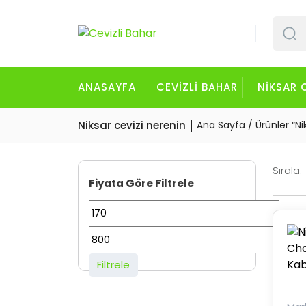
İçeriği
Geç
ANASAYFA
CEVIZLI BAHAR
NIKSAR 
Niksar cevizi nerenin
Ana Sayfa
/ Ürünler “Ni
Sırala:
Fiyata Göre Filtrele
En
düşük
En
fiyat
yüksek
Filtrele
fiyat