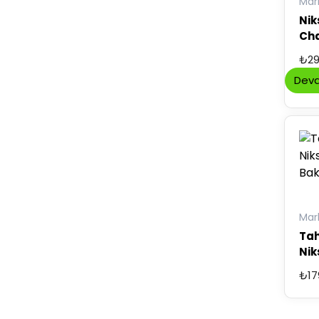
Mar
Nik
Ch
İnc
₺
29
Kab
Deva
Mar
Tah
Nik
Bak
₺
17
300