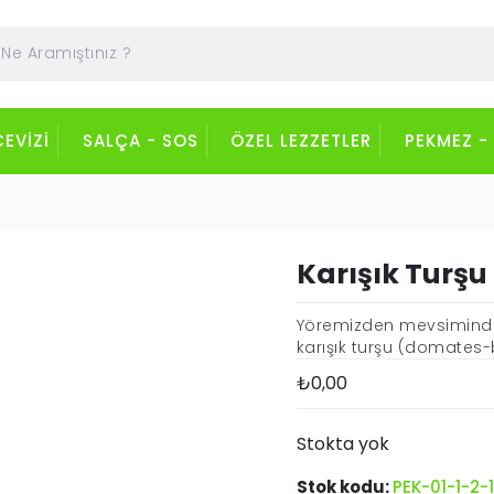
CEVIZI
SALÇA - SOS
ÖZEL LEZZETLER
PEKMEZ -
Karışık Turşu
Yöremizden mevsiminde t
karışık turşu (domates-b
₺
0,00
Stokta yok
Stok kodu:
PEK-01-1-2-1-