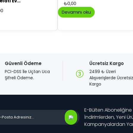
latı Ev
₺
0,00
ı 800 gr
90
Devamını oku
Güvenli Ödeme
Ücretsiz Kargo
PCI-DSS İle Uçtan Uca
2499 ₺ Üzeri
Şifreli Ödeme.
Alışverişlerde Ücretsi
Kargo
E-Bülten Aboneliğine
İndirimlerden, Yeni Ü
Kampanyalardan Yara