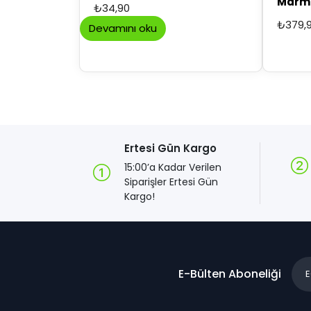
Marme
₺
34,90
Yapım
₺
379,
Devamını oku
Ertesi Gün Kargo
15:00’a Kadar Verilen
Siparişler Ertesi Gün
Kargo!
E-Bülten Aboneliği