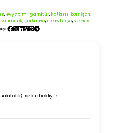
es
,
evyapımı
,
garnitür
,
katkısız
,
kornişon
,
,
sarımsak
,
şarküteri
,
sirke
,
turşu
,
yöresel
aş:
latalık) sizleri bekliyor.