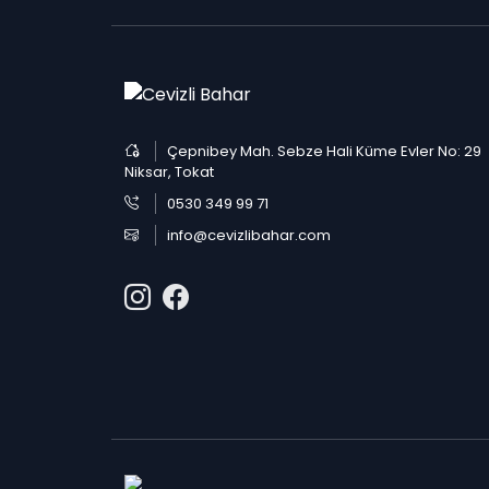
Çepnibey Mah. Sebze Hali Küme Evler No: 29
Niksar, Tokat
0530 349 99 71
info@cevizlibahar.com