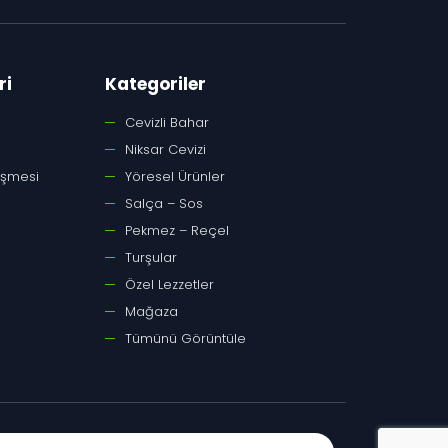
ri
Kategoriler
Cevizli Bahar
Niksar Cevizi
eşmesi
Yöresel Ürünler
Salça – Sos
Pekmez – Reçel
Turşular
Özel Lezzetler
Mağaza
Tümünü Görüntüle