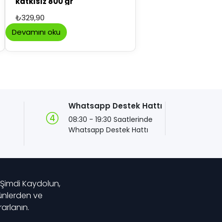
katkısız 800 gr
₺
329,90
Devamını oku
Whatsapp Destek Hattı
08:30 - 19:30 Saatlerinde
z
Whatsapp Destek Hattı
 Şimdi Kaydolun,
rünlerden ve
rlanın.