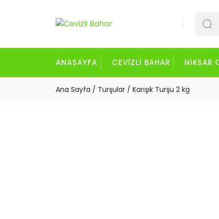
İçeriği
Geç
ANASAYFA
CEVIZLI BAHAR
NIKSAR 
Ana Sayfa
/
Turşular
/ Karışık Turşu 2 kg