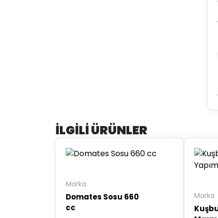
İLGILI ÜRÜNLER
Marka
Marka
Domates Sosu 660
cc
Kuşb