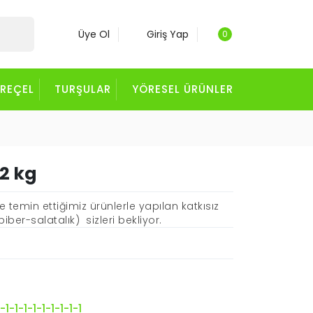
Üye Ol
Giriş Yap
0
 REÇEL
TURŞULAR
YÖRESEL ÜRÜNLER
 2 kg
emin ettiğimiz ürünlerle yapılan katkısız
iber-salatalık) sizleri bekliyor.
1-1-1-1-1-1-1-1-1