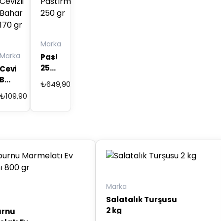
Marka
Marka
Pastırma
250
Cevizli
gr
Bahar
₺
649,90
170
₺
109,90
gr
Marka
Salatalık Turşusu
2 kg
urnu