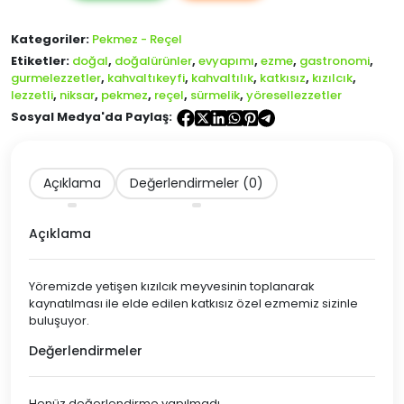
800
gr
Kategoriler:
Pekmez - Reçel
adet
Etiketler:
doğal
,
doğalürünler
,
evyapımı
,
ezme
,
gastronomi
,
gurmelezzetler
,
kahvaltıkeyfi
,
kahvaltılık
,
katkısız
,
kızılcık
,
lezzetli
,
niksar
,
pekmez
,
reçel
,
sürmelik
,
yöresellezzetler
Sosyal Medya'da Paylaş:
Açıklama
Değerlendirmeler (0)
Açıklama
Yöremizde yetişen kızılcık meyvesinin toplanarak
kaynatılması ile elde edilen katkısız özel ezmemiz sizinle
buluşuyor.
Değerlendirmeler
Henüz değerlendirme yapılmadı.