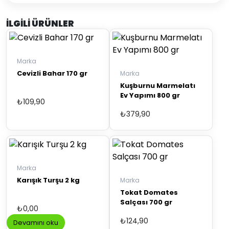
İLGILI ÜRÜNLER
Marka
Cevizli Bahar 170 gr
Marka
Kuşburnu Marmelatı
Ev Yapımı 800 gr
₺
109,90
₺
379,90
Marka
Karışık Turşu 2 kg
Marka
Tokat Domates
Salçası 700 gr
₺
0,00
₺
124,90
Devamını oku