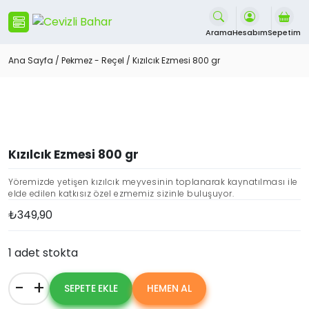
İçeriği
Geç
Arama
Hesabım
Sepetim
Ana Sayfa
/
Pekmez - Reçel
/ Kızılcık Ezmesi 800 gr
Kızılcık Ezmesi 800 gr
Yöremizde yetişen kızılcık meyvesinin toplanarak kaynatılması ile
elde edilen katkısız özel ezmemiz sizinle buluşuyor.
₺
349,90
1 adet stokta
-
+
SEPETE EKLE
HEMEN AL
Kızılcık
Ezmesi