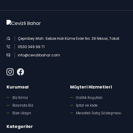
Çepnibey Mah. Sebze Hali Küme Evler No: 29 Niksar, Tokat
0530 349 99 71
info@cevizlibahar.com
Kurumsal
Müşteri Hizmetleri
Biz Kimiz
Gizlilik Koşulları
Basında Biz
İptal ve İade
Bize Ulaşın
Mesafeli Satış Sözleşmesi
Kategoriler