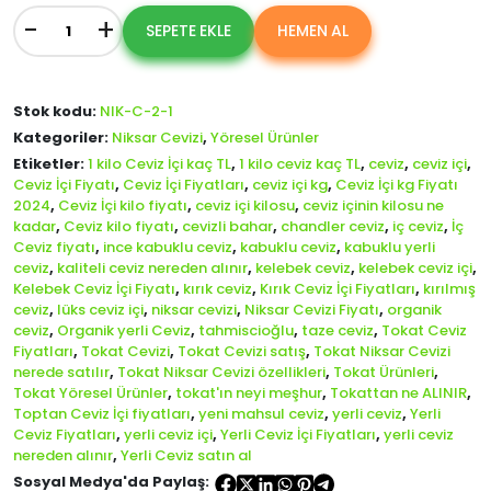
-
+
SEPETE EKLE
HEMEN AL
Niksar
Ceviz
İçi
1
Stok kodu:
NIK-C-2-1
kg
Kategoriler:
Niksar Cevizi
,
Yöresel Ürünler
Yerli
Etiketler:
1 kilo Ceviz İçi kaç TL
,
1 kilo ceviz kaç TL
,
ceviz
,
ceviz içi
,
Kelebek
Ceviz İçi Fiyatı
,
Ceviz İçi Fiyatları
,
ceviz içi kg
,
Ceviz İçi kg Fiyatı
adet
2024
,
Ceviz İçi kilo fiyatı
,
ceviz içi kilosu
,
ceviz içinin kilosu ne
kadar
,
Ceviz kilo fiyatı
,
cevizli bahar
,
chandler ceviz
,
iç ceviz
,
İç
Ceviz fiyatı
,
ince kabuklu ceviz
,
kabuklu ceviz
,
kabuklu yerli
ceviz
,
kaliteli ceviz nereden alınır
,
kelebek ceviz
,
kelebek ceviz içi
,
Kelebek Ceviz İçi Fiyatı
,
kırık ceviz
,
Kırık Ceviz İçi Fiyatları
,
kırılmış
ceviz
,
lüks ceviz içi
,
niksar cevizi
,
Niksar Cevizi Fiyatı
,
organik
ceviz
,
Organik yerli Ceviz
,
tahmiscioğlu
,
taze ceviz
,
Tokat Ceviz
Fiyatları
,
Tokat Cevizi
,
Tokat Cevizi satış
,
Tokat Niksar Cevizi
nerede satılır
,
Tokat Niksar Cevizi özellikleri
,
Tokat Ürünleri
,
Tokat Yöresel Ürünler
,
tokat'ın neyi meşhur
,
Tokattan ne ALINIR
,
Toptan Ceviz İçi fiyatları
,
yeni mahsul ceviz
,
yerli ceviz
,
Yerli
Ceviz Fiyatları
,
yerli ceviz içi
,
Yerli Ceviz İçi Fiyatları
,
yerli ceviz
nereden alınır
,
Yerli Ceviz satın al
Sosyal Medya'da Paylaş: