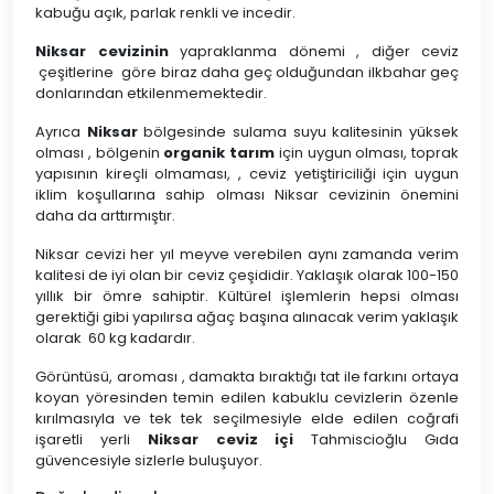
kabuğu açık, parlak renkli ve incedir.
Niksar cevizinin
yapraklanma dönemi , diğer ceviz
çeşitlerine göre biraz daha geç olduğundan ilkbahar geç
donlarından etkilenmemektedir.
Ayrıca
Niksar
bölgesinde sulama suyu kalitesinin yüksek
olması , bölgenin
organik tarım
için uygun olması, toprak
yapısının kireçli olmaması, , ceviz yetiştiriciliği için uygun
iklim koşullarına sahip olması Niksar cevizinin önemini
daha da arttırmıştır.
Niksar cevizi her yıl meyve verebilen aynı zamanda verim
kalitesi de iyi olan bir ceviz çeşididir. Yaklaşık olarak 100-150
yıllık bir ömre sahiptir. Kültürel işlemlerin hepsi olması
gerektiği gibi yapılırsa ağaç başına alınacak verim yaklaşık
olarak 60 kg kadardır.
Görüntüsü, aroması , damakta bıraktığı tat ile farkını ortaya
koyan yöresinden temin edilen kabuklu cevizlerin özenle
kırılmasıyla ve tek tek seçilmesiyle elde edilen coğrafi
işaretli yerli
Niksar ceviz içi
Tahmiscioğlu Gıda
güvencesiyle sizlerle buluşuyor.