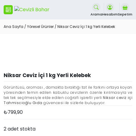
İçeriği
Geç
Arama
Hesabım
Sepetim
Ana Sayfa
/
Yöresel Ürünler
/ Niksar Ceviz İçi 1 kg Yerli Kelebek
Niksar Ceviz İçi 1 kg Yerli Kelebek
Görüntüsü, aroması , damakta bıraktığı tat ile farkını ortaya koyan
yöresinden temin edilen kabuklu cevizlerin özenle kırılmasıyla ve
tek tek seçilmesiyle elde edilen coğrafi işaretli yerli
Niksar ceviz içi
Tahmiscioğlu Gıda
güvencesi ile sizlerle buluşuyor.
₺
799,90
2 adet stokta