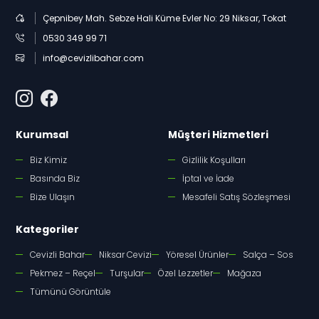
Çepnibey Mah. Sebze Hali Küme Evler No: 29 Niksar, Tokat
0530 349 99 71
info@cevizlibahar.com
Kurumsal
Müşteri Hizmetleri
Biz Kimiz
Gizlilik Koşulları
Basında Biz
İptal ve İade
Bize Ulaşın
Mesafeli Satış Sözleşmesi
Kategoriler
Cevizli Bahar
Niksar Cevizi
Yöresel Ürünler
Salça – Sos
Pekmez – Reçel
Turşular
Özel Lezzetler
Mağaza
Tümünü Görüntüle