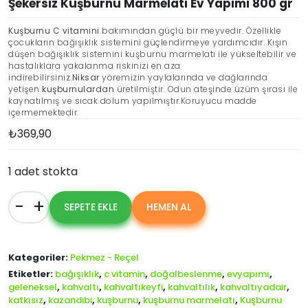
Şekersiz Kuşburnu Marmelatı Ev Yapımı 800 gr
Kuşburnu C vitamini
bakımından güçlü bir meyvedir. Özellikle
çocukların bağışıklık sistemini güçlendirmeye yardımcıdır. Kışın
düşen bağışıklık sistemini kuşburnu marmelatı ile yükseltebilir ve
hastalıklara yakalanma riskinizi en aza
indirebilirsiniz.
Niksar
yöremizin yaylalarında ve dağlarında
yetişen
kuşburnulardan
üretilmiştir. Odun ateşinde üzüm şırası ile
kaynatılmış ve sıcak dolum yapılmıştır.Koruyucu madde
içermemektedir.
₺
369,90
1 adet stokta
-
+
SEPETE EKLE
HEMEN AL
Şekersiz
Kuşburnu
Marmelatı
Ev
Kategoriler:
Pekmez - Reçel
Yapımı
Etiketler:
bağışıklık
,
c vitamin
,
doğalbeslenme
,
evyapımı
,
800
geleneksel
,
kahvaltı
,
kahvaltıkeyfi
,
kahvaltılık
,
kahvaltıyadair
,
gr
katkısız
,
kazandibi
,
kuşburnu
,
kuşburnu marmelatı
,
Kuşburnu
adet