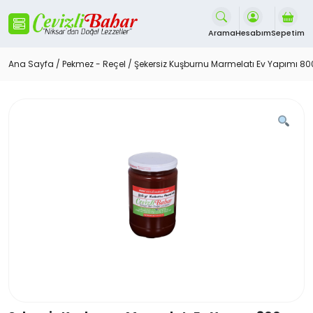
İçeriği
Geç
Arama
Hesabım
Sepetim
Ana Sayfa
/
Pekmez - Reçel
/ Şekersiz Kuşburnu Marmelatı Ev Yapımı 80