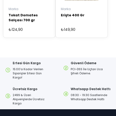
Marka
Marka
Tokat Domates
Erişte 400 Gr
Salçası 700 gr
₺
124,90
₺
149,90
Ertesi Gün Kargo
Güvenli Ödeme
15:00’a Kadar Verilen
PCI-DSS İle Uçtan Uca
Siparişler Ertesi Gün
Şifreli Ödeme.
Kargo!
Ücretsiz Kargo
Whatsapp Destek Hattı
2499 ₺ Üzeri
08:30 - 19:30 Saatlerinde
Alışverişlerde Ücretsiz
Whatsapp Destek Hattı
Kargo