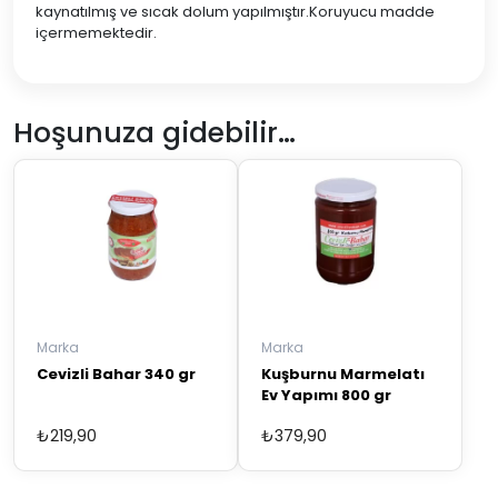
kaynatılmış ve sıcak dolum yapılmıştır.Koruyucu madde
içermemektedir.
Hoşunuza gidebilir…
Marka
Marka
Cevizli Bahar 340 gr
Kuşburnu Marmelatı
Ev Yapımı 800 gr
₺
219,90
₺
379,90