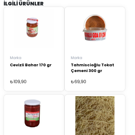
İLGILI ÜRÜNLER
Marka
Marka
Cevizli Bahar 170 gr
Tahmiscioğlu Tokat
Çemeni 300 gr
₺
109,90
₺
69,90