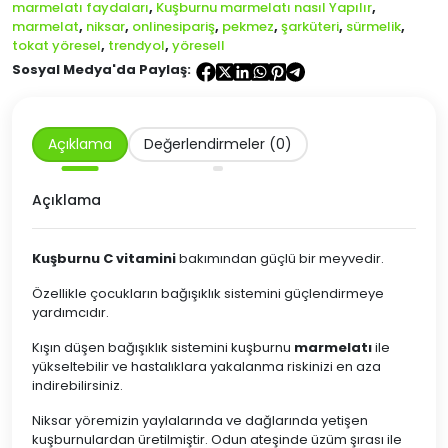
marmelatı faydaları
,
Kuşburnu marmelatı nasıl Yapılır
,
marmelat
,
niksar
,
onlinesipariş
,
pekmez
,
şarküteri
,
sürmelik
,
tokat yöresel
,
trendyol
,
yöresell
Sosyal Medya'da Paylaş:
Açıklama
Değerlendirmeler (0)
Açıklama
Kuşburnu C vitamini
bakımından güçlü bir meyvedir.
Özellikle çocukların bağışıklık sistemini güçlendirmeye
yardımcıdır.
Kışın düşen bağışıklık sistemini kuşburnu
marmelatı
ile
yükseltebilir ve hastalıklara yakalanma riskinizi en aza
indirebilirsiniz.
Niksar yöremizin yaylalarında ve dağlarında yetişen
kuşburnulardan üretilmiştir. Odun ateşinde üzüm şırası ile