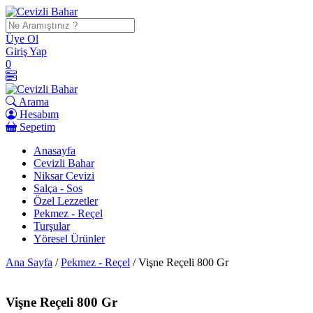
İçeriği
Geç
Üye Ol
Giriş Yap
0
Arama
Hesabım
Sepetim
Anasayfa
Cevizli Bahar
Niksar Cevizi
Salça - Sos
Özel Lezzetler
Pekmez - Reçel
Turşular
Yöresel Ürünler
Ana Sayfa
/
Pekmez - Reçel
/ Vişne Reçeli 800 Gr
Vişne Reçeli 800 Gr