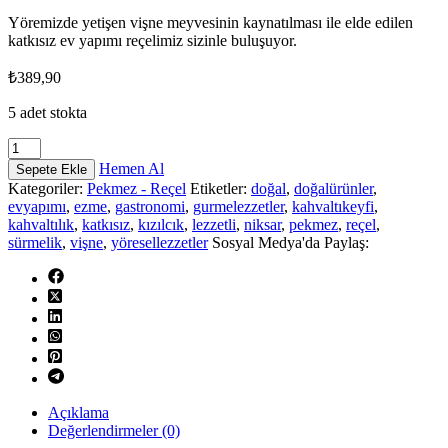
Yöremizde yetişen vişne meyvesinin kaynatılması ile elde edilen
katkısız ev yapımı reçelimiz sizinle buluşuyor.
₺
389,90
5 adet stokta
Vişne
Reçeli
Hemen Al
Sepete Ekle
800
Kategoriler:
Pekmez - Reçel
Etiketler:
doğal
,
doğalürünler
,
Gr
evyapımı
,
ezme
,
gastronomi
,
gurmelezzetler
,
kahvaltıkeyfi
,
adet
kahvaltılık
,
katkısız
,
kızılcık
,
lezzetli
,
niksar
,
pekmez
,
reçel
,
sürmelik
,
vişne
,
yöresellezzetler
Sosyal Medya'da Paylaş:
Açıklama
Değerlendirmeler (0)