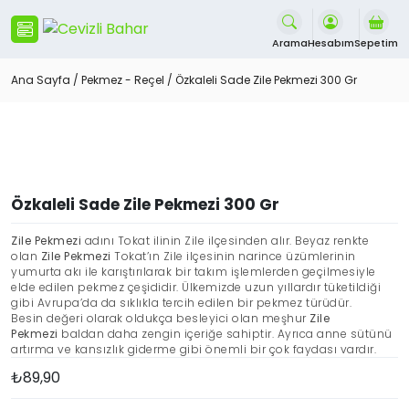
İçeriği
Geç
Arama
Hesabım
Sepetim
Ana Sayfa
/
Pekmez - Reçel
/ Özkaleli Sade Zile Pekmezi 300 Gr
Özkaleli Sade Zile Pekmezi 300 Gr
Zile Pekmezi
adını Tokat ilinin Zile ilçesinden alır. Beyaz renkte
olan
Zile Pekmezi
Tokat’ın Zile ilçesinin narince üzümlerinin
yumurta akı ile karıştırılarak bir takım işlemlerden geçilmesiyle
elde edilen pekmez çeşididir. Ülkemizde uzun yıllardır tüketildiği
gibi Avrupa’da da sıklıkla tercih edilen bir pekmez türüdür.
Besin değeri olarak oldukça besleyici olan meşhur
Zile
Pekmezi
baldan daha zengin içeriğe sahiptir. Ayrıca anne sütünü
artırma ve kansızlık giderme gibi önemli bir çok faydası vardır.
₺
89,90