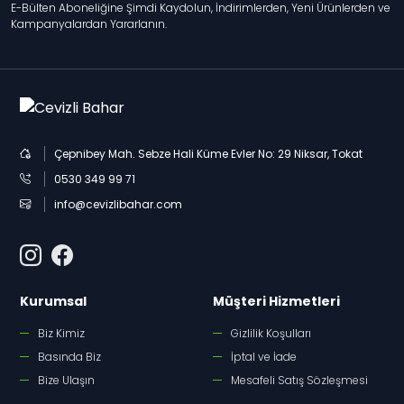
E-Bülten Aboneliğine Şimdi Kaydolun, İndirimlerden, Yeni Ürünlerden ve
Kampanyalardan Yararlanın.
Çepnibey Mah. Sebze Hali Küme Evler No: 29 Niksar, Tokat
0530 349 99 71
info@cevizlibahar.com
Kurumsal
Müşteri Hizmetleri
Biz Kimiz
Gizlilik Koşulları
Basında Biz
İptal ve İade
Bize Ulaşın
Mesafeli Satış Sözleşmesi