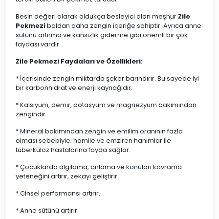
Besin değeri olarak oldukça besleyici olan meşhur
Zile
Pekmezi
baldan daha zengin içeriğe sahiptir. Ayrıca anne
sütünü artırma ve kansızlık giderme gibi önemli bir çok
faydası vardır.
Zile Pekmezi Faydaları ve Özellikleri:
* İçerisinde zengin miktarda şeker barındırır. Bu sayede iyi
bir karbonhidrat ve enerji kaynağıdır.
* Kalsiyum, demir, potasyum ve magnezyum bakımından
zengindir.
* Mineral bakımından zengin ve emilim oranının fazla
olması sebebiyle; hamile ve emziren hanımlar ile
tüberküloz hastalarına fayda sağlar.
* Çocuklarda algılama, anlama ve konuları kavrama
yeteneğini artırır, zekayı geliştirir.
* Cinsel performansı artırır.
* Anne sütünü artırır.