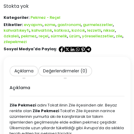
Stokta yok
Kategoriler:
Pekmez - Reçel
Etiketler:
evyapımı
,
ezme
,
gastronomi
,
gurmelezzetler
,
kahvaltıkeyfi
,
kahvaltılık
,
katkısız
,
kızılcık
,
lezzetli
,
niksar
,
özkaleli
,
pekmez
,
reçel
,
sürmelik
,
üzüm
,
yöresellezzetler
,
zile
,
zilepekmezi
Sosyal Medya'da Paylaş:
Açıklama
Değerlendirmeler (0)
Açıklama
Zile Pekmezi
adını Tokat ilinin Zile ilçesinden alır. Beyaz
renkte olan
Zile Pekmezi
Tokat’ın Zile ilçesinin narince
üzümlerinin yumurta akı ile karıştırılarak bir takım
işlemlerden geçilmesiyle elde edilen pekmez çeşididir.
Ülkemizde uzun yıllardır tüketildiği gibi Avrupa’da da sıklıkla
tercih edilen bir pekmez türüdür.