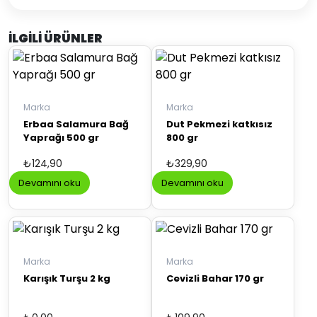
İLGILI ÜRÜNLER
Marka
Marka
Erbaa Salamura Bağ
Dut Pekmezi katkısız
Yaprağı 500 gr
800 gr
₺
124,90
₺
329,90
Devamını oku
Devamını oku
Marka
Marka
Karışık Turşu 2 kg
Cevizli Bahar 170 gr